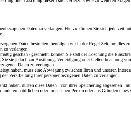
Sperrung oder Löschung dieser Daten. Hierzu sowie zu weiteren Frage
onenbezogenen Daten zu verlangen. Hierzu können Sie sich jederzeit 
n:
ezogenen Daten bestreiten, benötigen wir in der Regel Zeit, um dies z
n zu verlangen.
äßig geschah / geschieht, können Sie statt der Löschung die Einschr
Sie sie jedoch zur Ausübung, Verteidigung oder Geltendmachung von R
ezogenen Daten zu verlangen.
legt haben, muss eine Abwägung zwischen Ihren und unseren Interess
g der Verarbeitung Ihrer personenbezogenen Daten zu verlangen.
nkt haben, dürfen diese Daten - von ihrer Speicherung abgesehen - n
anderen natürlichen oder juristischen Person oder aus Gründen eines w