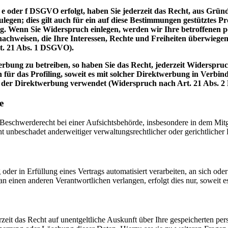
 e oder f DSGVO erfolgt, haben Sie jederzeit das Recht, aus Gründ
en; dies gilt auch für ein auf diese Bestimmungen gestütztes Prof
. Wenn Sie Widerspruch einlegen, werden wir Ihre betroffenen pe
achweisen, die Ihre Interessen, Rechte und Freiheiten überwiege
t. 21 Abs. 1 DSGVO).
bung zu betreiben, so haben Sie das Recht, jederzeit Widerspruc
 für das Profiling, soweit es mit solcher Direktwerbung in Verbi
 der Direktwerbung verwendet (Widerspruch nach Art. 21 Abs. 
e
schwerderecht bei einer Aufsichtsbehörde, insbesondere in dem Mitgli
 unbeschadet anderweitiger verwaltungsrechtlicher oder gerichtlicher 
oder in Erfüllung eines Vertrags automatisiert verarbeiten, an sich od
n einen anderen Verantwortlichen verlangen, erfolgt dies nur, soweit e
zeit das Recht auf unentgeltliche Auskunft über Ihre gespeicherten 